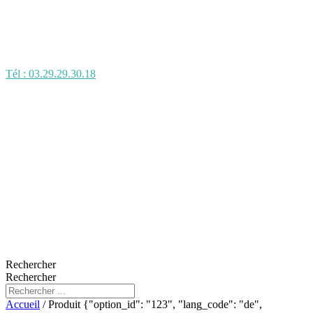
Tél : 03.29.29.30.18
Rechercher
Rechercher
Accueil
/ Produit {"option_id": "123", "lang_code": "de",