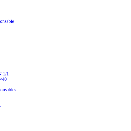
ponsable
N 1/1
0×40
ponsables
s