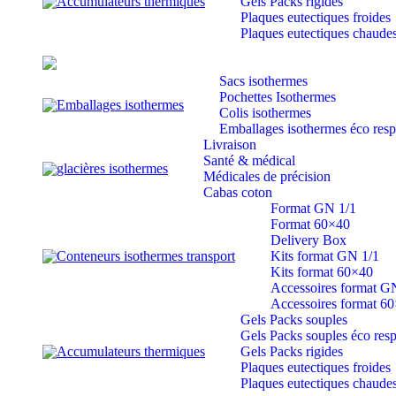
Accumulateurs thermiques
Gels Packs rigides
Plaques eutectiques froides
Plaques eutectiques chaude
Sacs isothermes
Pochettes Isothermes
Emballages isothermes
Colis isothermes
Emballages isothermes éco res
Livraison
Santé & médical
glacières isothermes
Médicales de précision
Cabas coton
Format GN 1/1
Format 60×40
Delivery Box
Conteneurs isothermes transport
Kits format GN 1/1
Kits format 60×40
Accessoires format G
Accessoires format 6
Gels Packs souples
Gels Packs souples éco res
Accumulateurs thermiques
Gels Packs rigides
Plaques eutectiques froides
Plaques eutectiques chaude