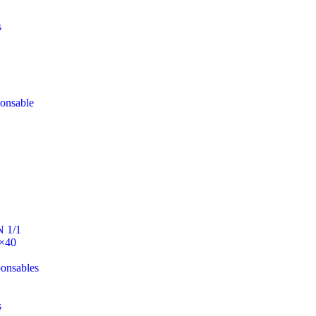
s
ponsable
N 1/1
0×40
ponsables
s