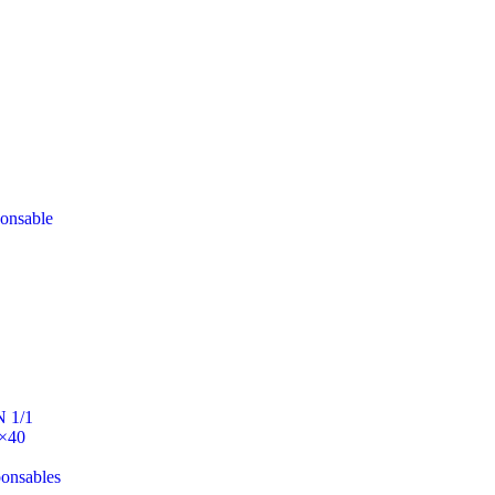
ponsable
N 1/1
0×40
ponsables