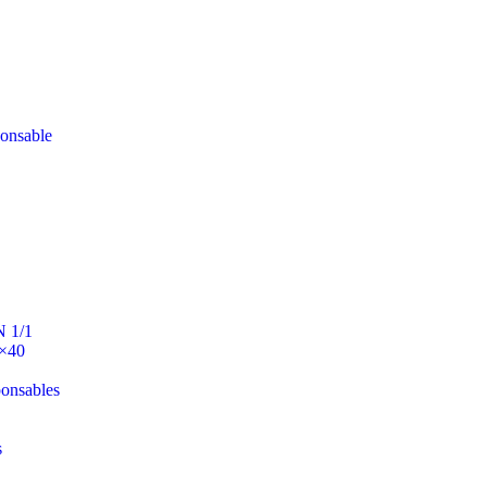
ponsable
N 1/1
0×40
ponsables
s