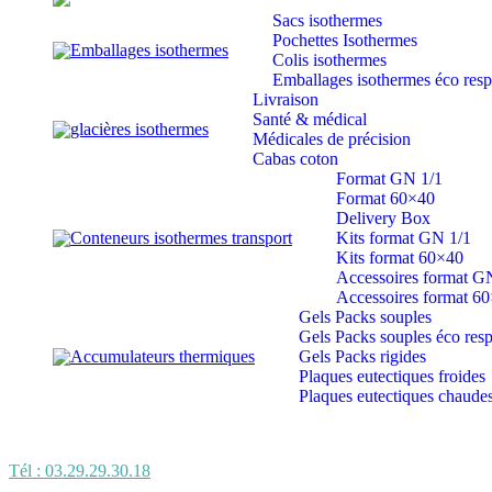
Sacs isothermes
Pochettes Isothermes
Emballages isothermes
Colis isothermes
Emballages isothermes éco res
Livraison
Santé & médical
glacières isothermes
Médicales de précision
Cabas coton
Format GN 1/1
Format 60×40
Delivery Box
Conteneurs isothermes transport
Kits format GN 1/1
Kits format 60×40
Accessoires format G
Accessoires format 6
Gels Packs souples
Gels Packs souples éco res
Accumulateurs thermiques
Gels Packs rigides
Plaques eutectiques froides
Plaques eutectiques chaude
Tél : 03.29.29.30.18