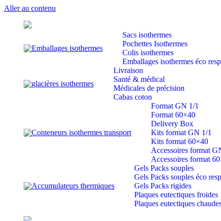
Aller au contenu
Sacs isothermes
Pochettes Isothermes
Emballages isothermes
Colis isothermes
Emballages isothermes éco res
Livraison
Santé & médical
glacières isothermes
Médicales de précision
Cabas coton
Format GN 1/1
Format 60×40
Delivery Box
Conteneurs isothermes transport
Kits format GN 1/1
Kits format 60×40
Accessoires format G
Accessoires format 6
Gels Packs souples
Gels Packs souples éco res
Accumulateurs thermiques
Gels Packs rigides
Plaques eutectiques froides
Plaques eutectiques chaude