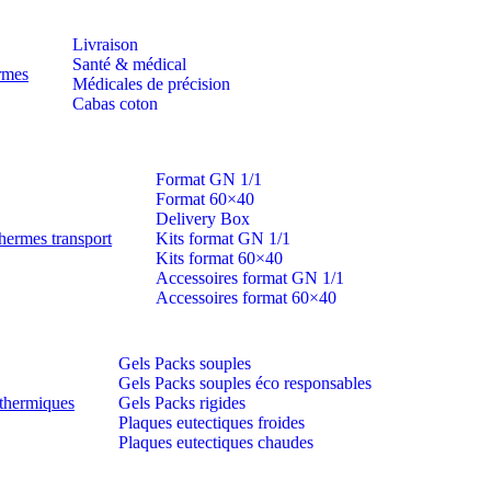
Livraison
Santé & médical
ermes
Médicales de précision
Cabas coton
Format GN 1/1
Format 60×40
Delivery Box
hermes transport
Kits format GN 1/1
Kits format 60×40
Accessoires format GN 1/1
Accessoires format 60×40
Gels Packs souples
Gels Packs souples éco responsables
thermiques
Gels Packs rigides
Plaques eutectiques froides
Plaques eutectiques chaudes