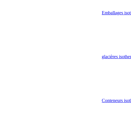
Emballages iso
glacières isoth
Conteneurs isot