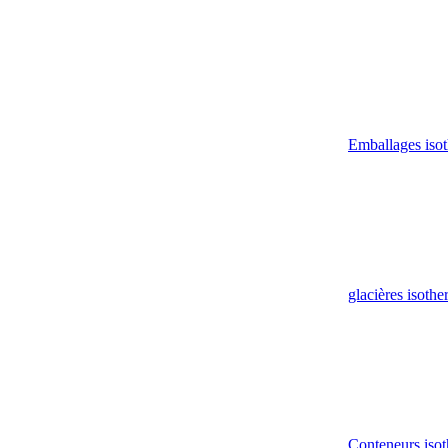
Emballages iso
glacières isoth
Conteneurs isot