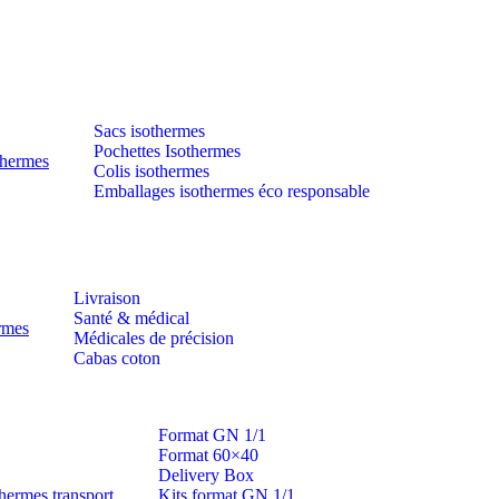
Sacs isothermes
Pochettes Isothermes
thermes
Colis isothermes
Emballages isothermes éco responsable
Livraison
Santé & médical
ermes
Médicales de précision
Cabas coton
Format GN 1/1
Format 60×40
Delivery Box
hermes transport
Kits format GN 1/1