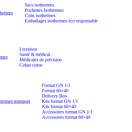
Sacs isothermes
Pochettes Isothermes
thermes
Colis isothermes
Emballages isothermes éco responsable
Livraison
Santé & médical
ermes
Médicales de précision
Cabas coton
Format GN 1/1
Format 60×40
Delivery Box
hermes transport
Kits format GN 1/1
Kits format 60×40
Accessoires format GN 1/1
Accessoires format 60×40