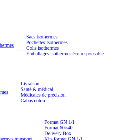
Sacs isothermes
Pochettes Isothermes
thermes
Colis isothermes
Emballages isothermes éco responsable
Livraison
Santé & médical
ermes
Médicales de précision
Cabas coton
Format GN 1/1
Format 60×40
Delivery Box
hermes transport
Kits format GN 1/1