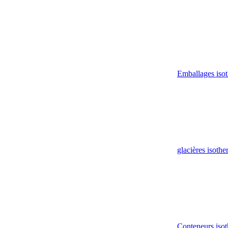
Emballages iso
glacières isoth
Conteneurs isot