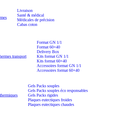
Livraison
Santé & médical
ermes
Médicales de précision
Cabas coton
Format GN 1/1
Format 60×40
Delivery Box
hermes transport
Kits format GN 1/1
Kits format 60×40
Accessoires format GN 1/1
Accessoires format 60×40
Gels Packs souples
Gels Packs souples éco responsables
thermiques
Gels Packs rigides
Plaques eutectiques froides
Plaques eutectiques chaudes