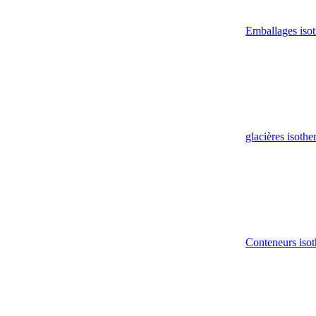
Emballages iso
glacières isoth
Conteneurs isot