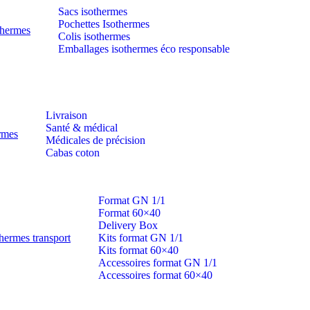
Sacs isothermes
Pochettes Isothermes
thermes
Colis isothermes
Emballages isothermes éco responsable
Livraison
Santé & médical
ermes
Médicales de précision
Cabas coton
Format GN 1/1
Format 60×40
Delivery Box
hermes transport
Kits format GN 1/1
Kits format 60×40
Accessoires format GN 1/1
Accessoires format 60×40